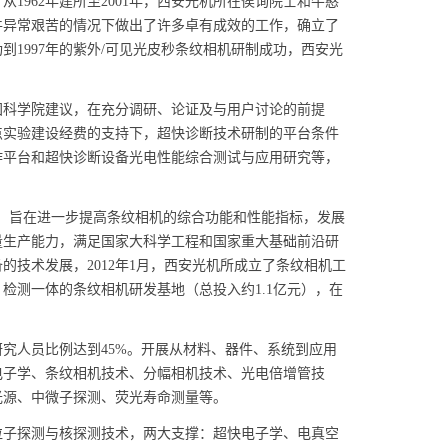
962年建所至2001年，西安光机所在侯询院士和牛憨
件异常艰苦的情况下做出了许多卓有成效的工作，确立了
到1997年的紫外/可见光皮秒条纹相机研制成功，西安光
国科学院建议，在充分调研、论证及与用户讨论的前提
点实验建设经费的支持下，超快诊断技术研制的平台条件
作平台和超快诊断设备光电性能综合测试与应用研究等，
目，旨在进一步提高条纹相机的综合功能和性能指标，发展
量生产能力，满足国家大科学工程和国家重大基础前沿研
技术发展，2012年1月，西安光机所成立了条纹相机工
检测一体的条纹相机研发基地（总投入约1.1亿元），在
究人员比例达到45%。开展从材料、器件、系统到应用
电子学、条纹相机技术、分幅相机技术、光电倍增管技
光源、中微子探测、荧光寿命测量等。
子探测与核探测技术，两大支撑：超快电子学、电真空