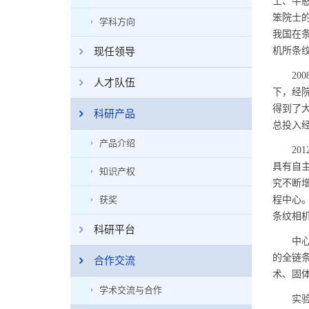
士、牛憨
笨院士
学科方向
我国在条
现任领导
机所条
200
人才队伍
下，经
得到了
科研产品
总投入经
产品介绍
201
具有自
知识产权
究不断
获奖
程中心
条纹相
科研平台
中心现
的全链
合作交流
术、固
学术交流与合作
实验室