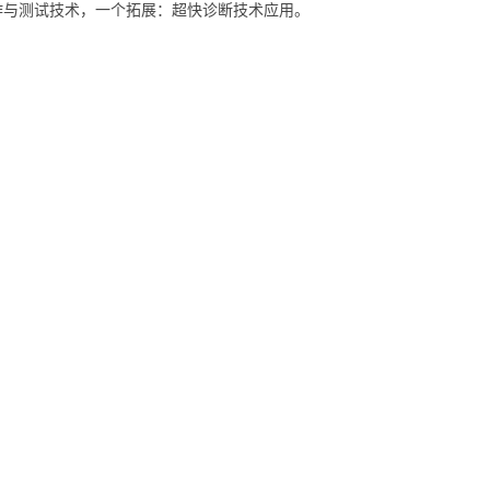
作与测试技术，一个拓展：超快诊断技术应用。
© 中国科学院西安光学精密机械研究所
陕ICP备05007611号-1
市高新区新型工业园信息大道17号 邮编：710119