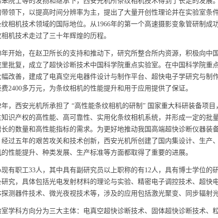
笨院士等的发扬和继承下，西安光机所条纹相机技术得到了长足的发展。从1
的带领下，以提高时间分辨率为主，提出了大量开创性理论并在实验室条
纹相机技术领域的国际地位。从1966年的第一个高速摄影变象管研制成功
纹相机技术走过了三十年辉煌的历程。
8年开始，在赵卫所长的支持和推动下，研究所整合所内资源，积极向中
院里批复，成立了超快诊断技术中国科学院重点实验室。在中国科学院重
大幅改善，建成了电真空光电器件设计与制作平台、超快电子学研究与制
费2400多万元，为条纹相机的性能提升和用于应用提供了保证。
2年，西安光机所承担了 “高性能条纹相机的研制” 国家重大科研装备项
主知识产权的高性能、高可靠性、实用化条纹相机系统，并形成一定的批
增长的数量和高性能指标的需求。为更好地推动我国高端超快诊断仪器装备的
。经过五年的艰苦攻关和技术创新，西安光机所创建了国内集设计、生产、
机的性能提升、种类发展、生产标准等方面都取得了重要的进展。
有职工33人，其中具有副研究员以上职称的有12人，具有博士学位的研
条研究，具体包括光电发射材料的理论与实验、精密电子调控技术、超快
体探测器件技术、微光夜视技术等，涉及的应用包括激光聚变、同步辐射
学科方向分为三大主体：电真空超快诊断技术、固体超快诊断技术、粒